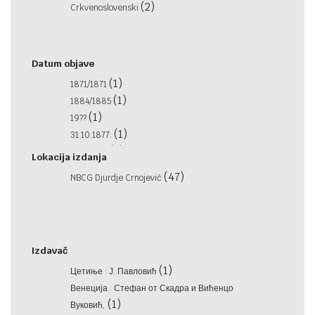
(2)
Crkvenoslovenski
Datum objave
(1)
1871/1871
(1)
1884/1885
(1)
19??
(1)
31.10.1877.
(1)
Nepoznat
Lokacija izdanja
(1)
[prije 1914]
(47)
NBCG Djurdje Crnojević
(1)
između 1899 i 1901
(1)
1561
(1)
1770
(1)
1839
Izdavač
(2)
1871
(1)
(1)
1900
Цетиње : Ј. Павловић
(1)
1905
Венеција : Стефан от Скадра и Вићенцо
(1)
(1)
1910
Вуковић,