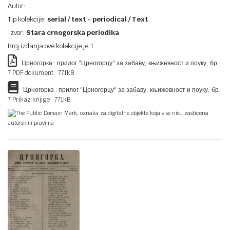
Autor:
Tip kolekcije:
serial / text - periodical / Text
Izvor:
Stara crnogorska periodika
Broj izdanja ove kolekcije je:1
Црногорка : прилог "Црногорцу" за забаву, књижевност и поуку, бр.
7 PDF dokument 771kB
Црногорка : прилог "Црногорцу" за забаву, књижевност и поуку, бр.
7 Prikaz knjige 771kB
The Public Domain Mark, oznaka za digitalne objekte koja vise nisu zasticena
autorskim pravima