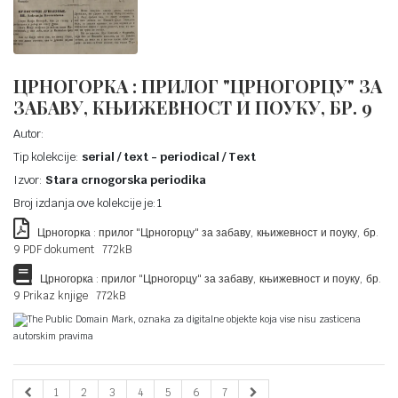
ЦРНОГОРКА : ПРИЛОГ "ЦРНОГОРЦУ" ЗА
ЗАБАВУ, КЊИЖЕВНОСТ И ПОУКУ, БР. 9
Autor:
Tip kolekcije:
serial / text - periodical / Text
Izvor:
Stara crnogorska periodika
Broj izdanja ove kolekcije je:1
Црногорка : прилог "Црногорцу" за забаву, књижевност и поуку, бр.
9 PDF dokument 772kB
Црногорка : прилог "Црногорцу" за забаву, књижевност и поуку, бр.
9 Prikaz knjige 772kB
The Public Domain Mark, oznaka za digitalne objekte koja vise nisu zasticena
autorskim pravima
1
2
3
4
5
6
7