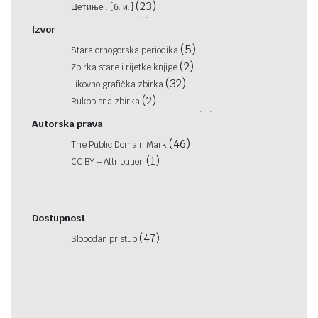
(11)
(23)
1931
Цетиње : [б. и.]
(18)
(2)
1932
Цетиње : [б. и.]
Izvor
(1)
(2)
1938
Књижара П. М. Калуђеровић
(5)
Stara crnogorska periodika
(1)
(1)
1941
J. Otto
(2)
Zbirka stare i rijetke knjige
(1)
(1)
1943
Color
(32)
Likovno grafička zbirka
(1)
Цетиње : Уредништво
(2)
Rukopisna zbirka
(2)
Цетиње : Уредништво
(5)
Kartografsko geografska zbirka
Autorska prava
(1)
Цетиње : [б.и.]
(1)
Nacionalna kolekcija
(46)
У Бечу : у штампарији Јерменскога манастира
The Public Domain Mark
(1)
(1)
CC BY – Attribution
(1)
Dresden : Stengel & Co
В°... Вѣннѣ : в° Цесаро-Кралевскоі Íллйрíческоі и
Восточноі придворноі Тйпографїи кйр° Íõсифа
Dostupnost
(1)
Кúрцбека,
(47)
Slobodan pristup