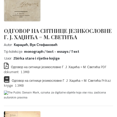
ОДГОВОР НА СИТНИЦЕ ЈЕЗИКОСЛОВНЕ
Г. Ј. ХАЏИЋА = М. СВЕТИЋА
Autor:
Караџић, Вук Стефановић
Tip kolekcije:
monograph / text - essays / Text
Izvor:
Zbirka stare i rijetke knjige
Одговор на ситнице језикословне Г. Ј. Хаџића = М. Светића PDF
dokument 1.3MB
Одговор на ситнице језикословне Г. Ј. Хаџића = М. Светића Prikaz
knjige 1.3MB
The Public Domain Mark, oznaka za digitalne objekte koja vise nisu zasticena
autorskim pravima