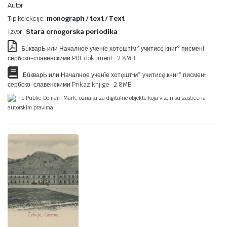
Autor:
Tip kolekcije:
monograph / text / Text
Izvor:
Stara crnogorska periodika
БúкварЬ или Началное ученїе хотęштłм° учитисę книг° писменł
сербско-славенскими PDF dokument 2.8MB
БúкварЬ или Началное ученїе хотęштłм° учитисę книг° писменł
сербско-славенскими Prikaz knjige 2.8MB
The Public Domain Mark, oznaka za digitalne objekte koja vise nisu zasticena
autorskim pravima