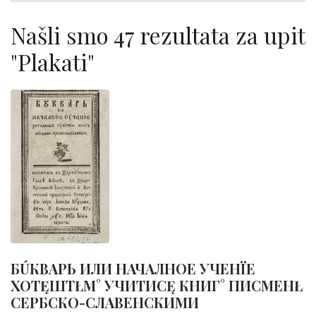
Našli smo 47 rezultata za upit
"Plakati"
БÚКВАРЬ ИЛИ НАЧАЛНОЕ УЧЕНЇЕ
ХОТĘШТŁМ° УЧИТИСĘ КНИГ° ПИСМЕНŁ
СЕРБСКО-СЛАВЕНСКИМИ