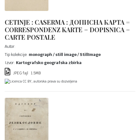
CETINJE : CASERMA : ДОПИСНА КАРТА =
CORRESPONDENZ KARTE = DOPISNICA =
CARTE POSTALE
Autor:
Tip kolekcije:
monograph / still image / StillImage
Izvor:
Kartografsko geografska zbirka
JPEG fajl 1.5MB
Licenca CC BY, autorska prava su dozvoljena