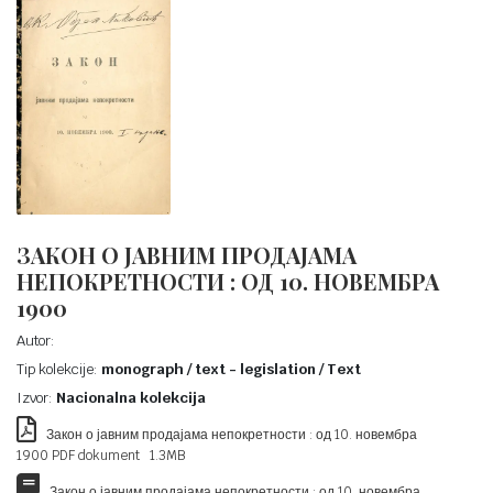
ЗАКОН О ЈАВНИМ ПРОДАЈАМА
НЕПОКРЕТНОСТИ : ОД 10. НОВЕМБРА
1900
Autor:
Tip kolekcije:
monograph / text - legislation / Text
Izvor:
Nacionalna kolekcija
Закон о јавним продајама непокретности : од 10. новембра
1900 PDF dokument 1.3MB
Закон о јавним продајама непокретности : од 10. новембра