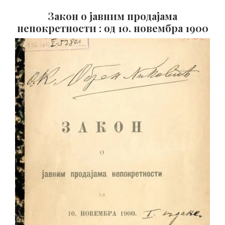
Закон о јавним продајама
непокретности : од 10. новембра 1900