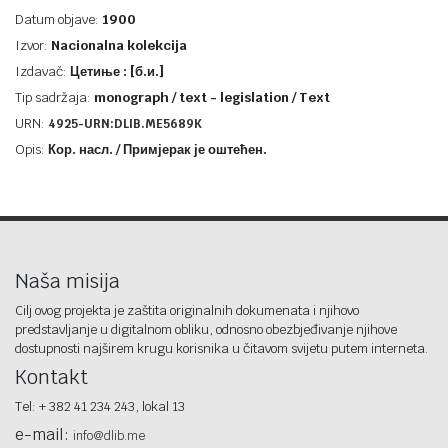
Datum objave:
1900
Izvor:
Nacionalna kolekcija
Izdavač:
Цетиње : [б.и.]
Tip sadržaja:
monograph / text - legislation / Text
URN:
4925-URN:DLIB.ME5689K
Opis:
Кор. насл. / Примјерак је оштећен.
Naša misija
Cilj ovog projekta je zaštita originalnih dokumenata i njihovo
predstavljanje u digitalnom obliku, odnosno obezbjeđivanje njihove
dostupnosti najširem krugu korisnika u čitavom svijetu putem interneta.
Kontakt
Tel: + 382 41 234 243, lokal 13
e-mail:
info@dlib.me