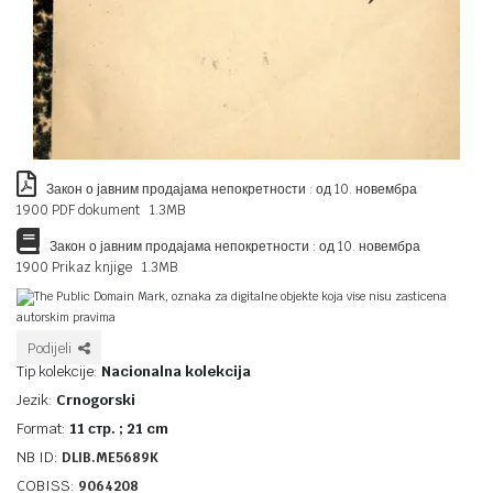
Закон о јавним продајама непокретности : од 10. новембра
1900 PDF dokument 1.3MB
Закон о јавним продајама непокретности : од 10. новембра
1900 Prikaz knjige 1.3MB
The Public Domain Mark, oznaka za digitalne objekte koja vise nisu zasticena
autorskim pravima
Podijeli
Tip kolekcije:
Nacionalna kolekcija
Jezik:
Crnogorski
Format:
11 стр. ; 21 cm
NB ID:
DLIB.ME5689K
COBISS:
9064208