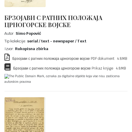
БРЗОЈАВИ С РАТНИХ ПОЛОЖАЈА
ЦРНОГОРСКЕ ВОЈСКЕ
Autor:
Simo Popović
Tip kolekcije:
serial / text - newspaper / Text
Izvor:
Rukopisna zbirka
Брзојави с ратних положаја црногорске војске PDF dokument 4.8MB
Брзојави с ратних положаја црногорске војске Prikaz knjige 4.8MB
The Public Domain Mark, oznaka za digitalne objekte koja vise nisu zasticena
autorskim pravima