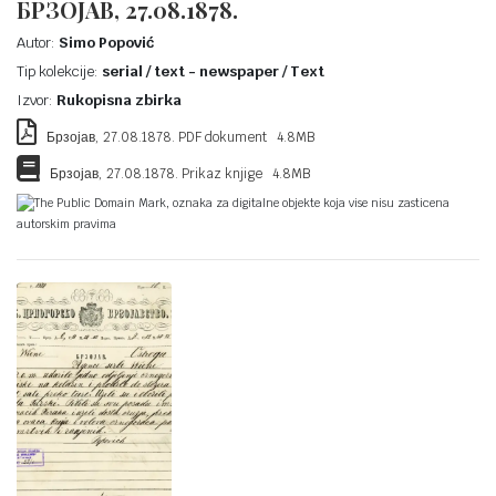
БРЗОЈАВ, 27.08.1878.
Autor:
Simo Popović
Tip kolekcije:
serial / text - newspaper / Text
Izvor:
Rukopisna zbirka
Брзојав, 27.08.1878. PDF dokument 4.8MB
Брзојав, 27.08.1878. Prikaz knjige 4.8MB
The Public Domain Mark, oznaka za digitalne objekte koja vise nisu zasticena
autorskim pravima