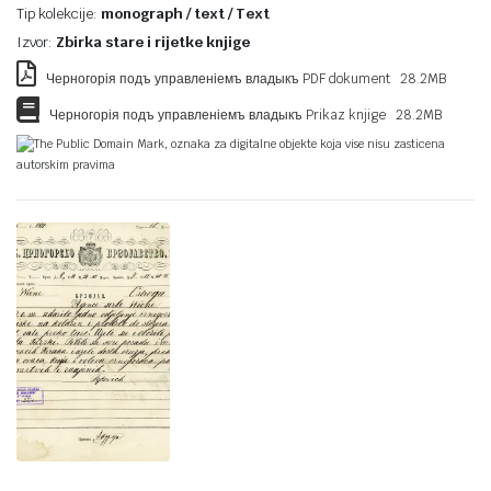
Tip kolekcije:
monograph / text / Text
Izvor:
Zbirka stare i rijetke knjige
Черногорія подъ управленіемъ владыкъ PDF dokument 28.2MB
Черногорія подъ управленіемъ владыкъ Prikaz knjige 28.2MB
The Public Domain Mark, oznaka za digitalne objekte koja vise nisu zasticena
autorskim pravima