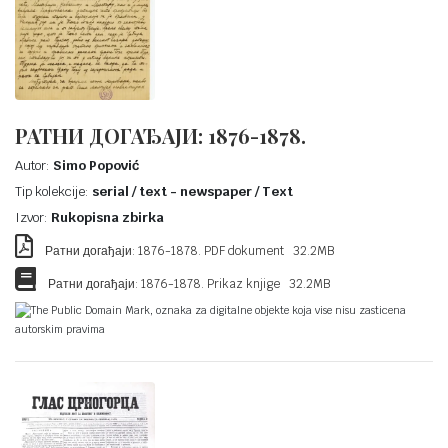
РАТНИ ДОГАЂАЈИ: 1876-1878.
Autor:
Simo Popović
Tip kolekcije:
serial / text - newspaper / Text
Izvor:
Rukopisna zbirka
Ратни догађаји: 1876-1878. PDF dokument 32.2MB
Ратни догађаји: 1876-1878. Prikaz knjige 32.2MB
The Public Domain Mark, oznaka za digitalne objekte koja vise nisu zasticena
autorskim pravima