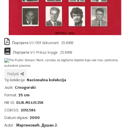
Портрети VII PDF dokument 25.8MB
Портрети VII Prikaz knjige 25.8MB
The Public Domain Mark, oznaka za digitalne objekte koja vise nisu zasticena
autorskim pravima
Podijeli
Tip kolekcije:
Nacionalna kolekcija
Jezik:
Crnogorski
Format:
25 cm
NB ID:
DLIB.ME40125K
COBISS:
2051586
Datum objave:
2000
Autor :
Мартиновић, Душан Ј.