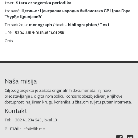
Izvor:
Stara crnogorska periodika
Izdavač:
Цетиње : Централна народна библиотека СР Црне Горе
"Ђурђе Црнојевић"
Tip sadržaja:
monograph / text - bibliographies / Text
URN:
5304-URN:DLIB.ME40125K
Opis:
Naša misija
Cilj ovog projekta je zaštita originalnih dokumenata i njihovo
predstavljanje u digitalnom obliku, odnosno obezbjeđivanje njihove
dostupnosti najširem krugu korisnika u čitavom svijetu putem interneta.
Kontakt
Tel: + 382 41 234 243, lokal 13
e-mail:
info@dlib.me