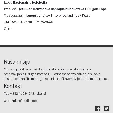
Izvor:
Nacionalna kolekcija
Izdavač:
Цетиње : Централна народна библиотека СР Црне Горе
Tip sadržaja:
monograph / text - bibliographies / Text
URN:
5298-URN:DLIB.ME24964K
Opis:
Naša misija
Cilj ovog projekta je zaštita originalnih dokumenata i njihovo
predstavljanje u digitalnom obliku, odnosno obezbjeđivanje njihove
dostupnosti najširem krugu korisnika u čitavom svijetu putem interneta.
Kontakt
Tel: + 382 41 234 243, lokal 13
e-mail:
info@dlib.me