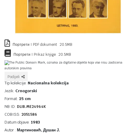
Портрети I PDF dokument 20.5MB
Портрети I Prikaz knjige 20.5MB
The Public Domain Mark, oznaka za digitalne objekte koja vise nisu zasticena
autorskim pravima
Podijeli
Tip kolekcije:
Nacionalna kolekcija
Jezik:
Crnogorski
Format:
25 cm
NB ID:
DLIB.ME24964K
COBISS:
2051586
Datum objave:
1983
Autor :
Мартиновић, Душан Ј.