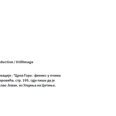
duction / StillImage
кације : "Црна Гора : феникс у очима
овића, стр. 195, гдје пише да је
слао Јован, из Улциња на Цетиње,