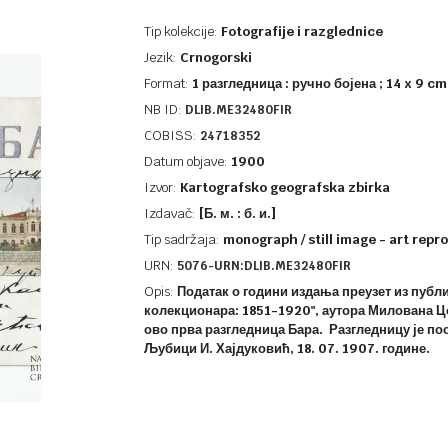
Tip kolekcije:
Fotografije i razglednice
Jezik:
Crnogorski
Format:
1 разгледница : ручно бојена ; 14 x 9 cm
NB ID:
DLIB.ME32480FIR
COBISS:
24718352
Datum objave:
1900
Izvor:
Kartografsko geografska zbirka
Izdavač:
[Б. м. : б. и.]
Tip sadržaja:
monograph / still image - art repro
URN:
5076-URN:DLIB.ME32480FIR
Opis:
Податак о години издања преузет из публи
колекционара: 1851-1920", аутора Милована Цер
ово прва разгледница Бара. Разгледницу је по
Љубици И. Хајдуковић, 18. 07. 1907. године.