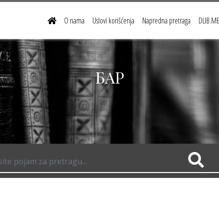
O nama
Uslovi korišćenja
Napredna pretraga
DLIB.ME 
БАР