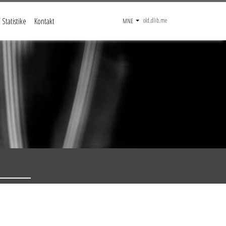
Statistike
Kontakt
old.dlib.me
MNE