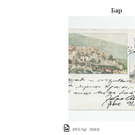
Бар
JPEG fajl 355kB