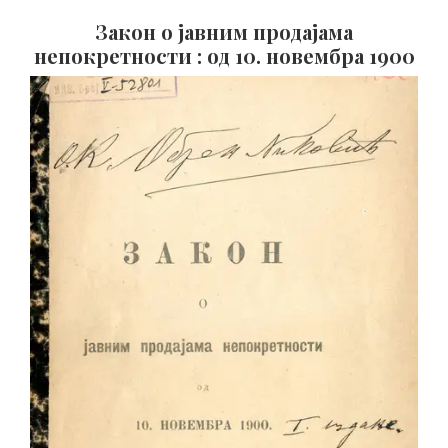
Закон о јавним продајама
непокретности : од 10. новембра 1900