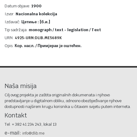
Datum objave:
1900
Izvor:
Nacionalna kolekcija
Izdavač:
Цетиње : [б.и.]
Tip sadržaja:
monograph / text - legislation / Text
URN:
4925-URN:DLIB.ME5689K
Opis:
Кор. насл. / Примјерак је оштећен.
Naša misija
Cilj ovog projekta je zaštita originalnih dokumenata i njihovo
predstavljanje u digitalnom obliku, odnosno obezbjeđivanje njihove
dostupnosti najširem krugu korisnika u čitavom svijetu putem interneta.
Kontakt
Tel: + 382 41 234 243, lokal 13
e-mail:
info@dlib.me