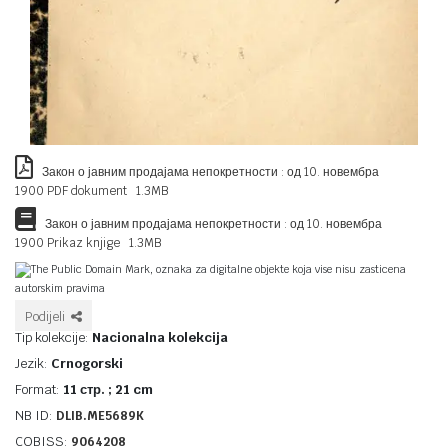
Закон о јавним продајама непокретности : од 10. новембра
1900 PDF dokument 1.3MB
Закон о јавним продајама непокретности : од 10. новембра
1900 Prikaz knjige 1.3MB
The Public Domain Mark, oznaka za digitalne objekte koja vise nisu zasticena
autorskim pravima
Podijeli
Tip kolekcije:
Nacionalna kolekcija
Jezik:
Crnogorski
Format:
11 стр. ; 21 cm
NB ID:
DLIB.ME5689K
COBISS:
9064208