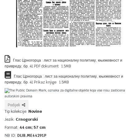
Глас Црногорца : лист за националну политику, књижевност и
привреду, бр. 41 PDF dokument 1.5MB
Глас Црногорца : лист за националну политику, књижевност и
привреду, бр. 41 Prikaz knjige 1.5MB
The Public Domain Mark, oznaka za digitalne objekte koja vise nisu zasticena
autorskim pravima
Podijeli
Tip kolekcije:
Novine
Jezik:
Crnogorski
Format:
44 cm; 57 cm
NB ID:
DLIB.ME44291P