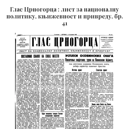
Глас Црногорца : лист за националну
политику, књижевност и привреду, бр.
41