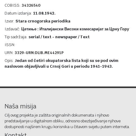
COBISS:
34326540
Datum izdanja:
11.08.1942.
Izvor:
Stara crnogorska periodika
Izdavač:
Цетиње : Италијански Високи комесаријат за Црну Гору
Tip sadržaja:
serial / text - newspaper / Text
ISSN:
URN:
3329-URN:DLIB.ME44291P
Opis:
Jedan od četiri okupatorska lista koji su se pod ovim
naslovom objavljivali u Crnoj Gori u periodu 1941-1943.
Naša misija
Cilj ovog projekta je zaštita originalnih dokumenata i njihovo
predstavljanje u digitalnom obliku, odnosno obezbjeđivanje njihove
dostupnosti najširem krugu korisnika u čitavom svijetu putem interneta.
Kontakt