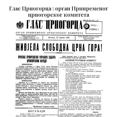
Глас Црногорца : орган Привременог
црногорског комитета