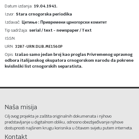
Datum izdanja:
19.04.1941.
Izvor:
Stara crnogorska periodika
Izdavač:
Цетиње : Привремени црногорски комитет
Tip sadržaja:
serial / text - newspaper / Text
ISSN:
URN:
3287-URN:DLIB.ME1560P
Opis:
Izašao samo jedan broj kao proglas Privremenog upravnog
odbora italijanskog okupatora crnogorskom narodu da pokrene
kvislinški list crnogorskih separatista.
Naša misija
Cilj ovog projekta je zaštita originalnih dokumenata i njihovo
predstavljanje u digitalnom obliku, odnosno obezbjeđivanje njihove
dostupnosti najširem krugu korisnika u čitavom svijetu putem interneta.
Kontakt