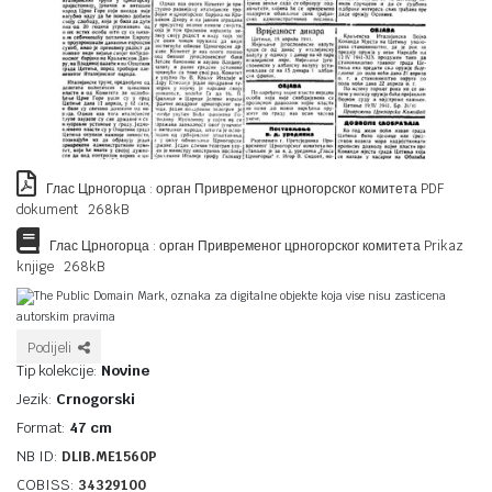
Глас Црногорца : орган Привременог црногорског комитета PDF
dokument 268kB
Глас Црногорца : орган Привременог црногорског комитета Prikaz
knjige 268kB
The Public Domain Mark, oznaka za digitalne objekte koja vise nisu zasticena
autorskim pravima
Podijeli
Tip kolekcije:
Novine
Jezik:
Crnogorski
Format:
47 cm
NB ID:
DLIB.ME1560P
COBISS:
34329100