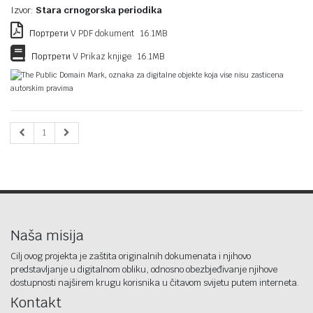
Izvor:
Stara crnogorska periodika
Портрети V PDF dokument 16.1MB
Портрети V Prikaz knjige 16.1MB
The Public Domain Mark, oznaka za digitalne objekte koja vise nisu zasticena
autorskim pravima
1
Naša misija
Cilj ovog projekta je zaštita originalnih dokumenata i njihovo
predstavljanje u digitalnom obliku, odnosno obezbjeđivanje njihove
dostupnosti najširem krugu korisnika u čitavom svijetu putem interneta.
Kontakt