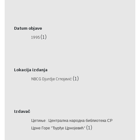
Datum objave
(1)
1995
Lokacija izdanja
(1)
NBCG Djurdje Crnojević
Izdavač
Цетиње : Централна народна библиотека СР
(1)
Црне Горе "Ђурђе Црнојевић"