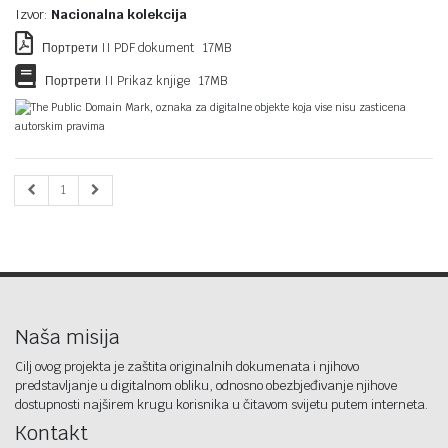
Izvor:
Nacionalna kolekcija
Портрети II PDF dokument 17MB
Портрети II Prikaz knjige 17MB
The Public Domain Mark, oznaka za digitalne objekte koja vise nisu zasticena
autorskim pravima
1
Naša misija
Cilj ovog projekta je zaštita originalnih dokumenata i njihovo
predstavljanje u digitalnom obliku, odnosno obezbjeđivanje njihove
dostupnosti najširem krugu korisnika u čitavom svijetu putem interneta.
Kontakt