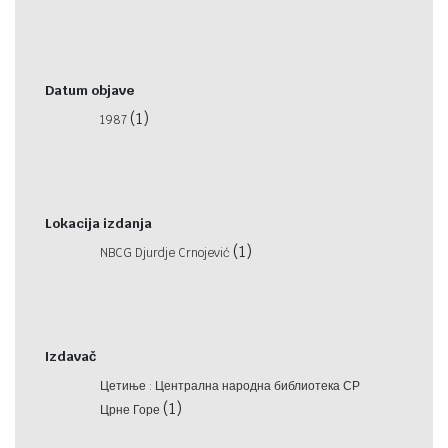
Datum objave
(1)
1987
Lokacija izdanja
(1)
NBCG Djurdje Crnojević
Izdavač
Цетиње : Централна народна библиотека СР
(1)
Црне Горе