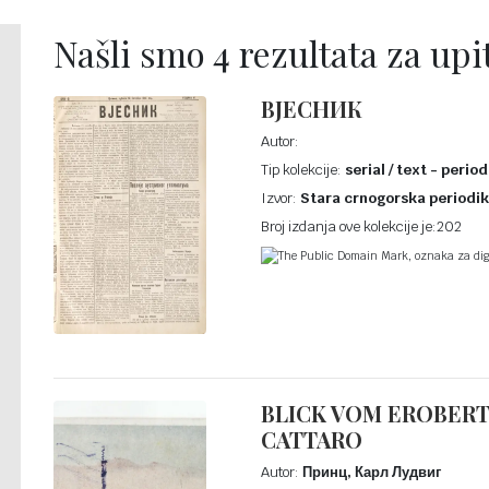
Našli smo 4 rezultata za upit
ВЈЕСНИК
Autor:
Tip kolekcije:
serial / text - period
Izvor:
Stara crnogorska periodi
Broj izdanja ove kolekcije je:202
The Public Domain Mark, oznaka za digi
BLICK VOM EROBERT
CATTARO
Autor:
Принц, Карл Лудвиг