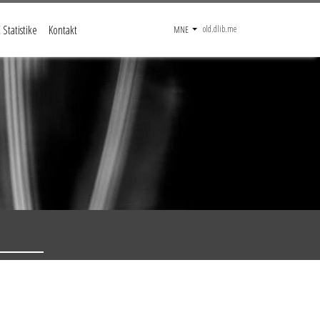
Statistike
Kontakt
old.dlib.me
MNE