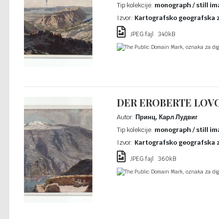
Tip kolekcije:
monograph / still im
Izvor:
Kartografsko geografska 
JPEG fajl 340kB
The Public Domain Mark, oznaka za digi
DER EROBERTE LOV
Autor:
Принц, Карл Лудвиг
Tip kolekcije:
monograph / still im
Izvor:
Kartografsko geografska 
JPEG fajl 360kB
The Public Domain Mark, oznaka za digi