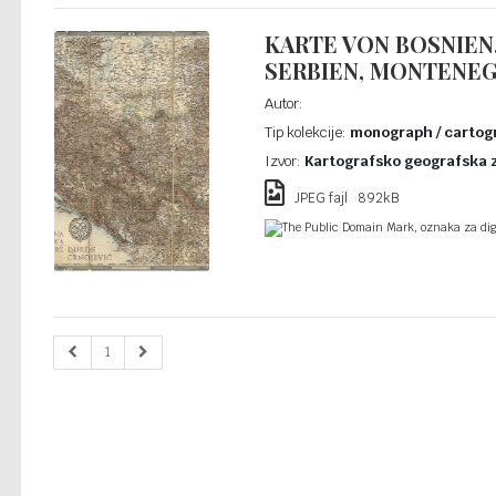
KARTE VON BOSNIEN,
SERBIEN, MONTENE
Autor:
Tip kolekcije:
monograph / cartogr
Izvor:
Kartografsko geografska 
JPEG fajl 892kB
The Public Domain Mark, oznaka za digi
1