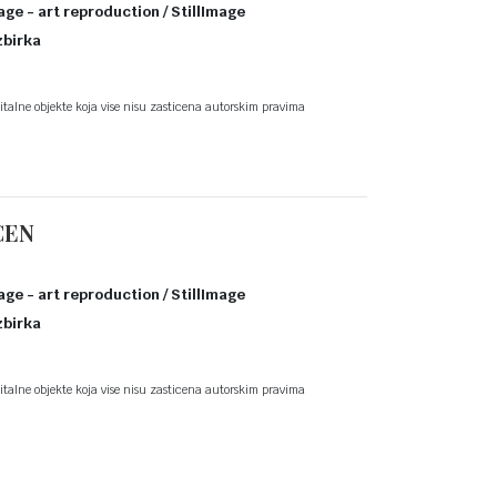
age - art reproduction / StillImage
zbirka
talne objekte koja vise nisu zasticena autorskim pravima
CEN
age - art reproduction / StillImage
zbirka
talne objekte koja vise nisu zasticena autorskim pravima