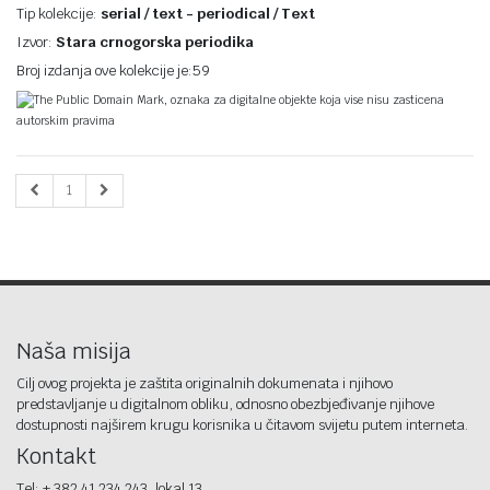
Tip kolekcije:
serial / text - periodical / Text
Izvor:
Stara crnogorska periodika
Broj izdanja ove kolekcije je:59
The Public Domain Mark, oznaka za digitalne objekte koja vise nisu zasticena
autorskim pravima
1
Naša misija
Cilj ovog projekta je zaštita originalnih dokumenata i njihovo
predstavljanje u digitalnom obliku, odnosno obezbjeđivanje njihove
dostupnosti najširem krugu korisnika u čitavom svijetu putem interneta.
Kontakt
Tel: + 382 41 234 243, lokal 13