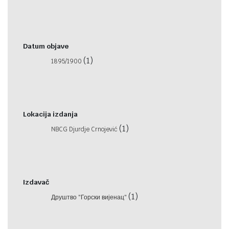
Datum objave
(1)
1895/1900
Lokacija izdanja
(1)
NBCG Djurdje Crnojević
Izdavač
(1)
Друштво "Горски вијенац"