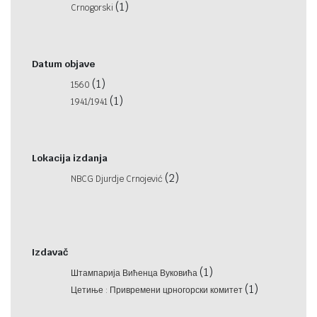
(1)
Crnogorski
Datum objave
(1)
1560
(1)
1941/1941
Lokacija izdanja
(2)
NBCG Djurdje Crnojević
Izdavač
(1)
Штампарија Вићенца Вуковића
(1)
Цетиње : Привремени црногорски комитет