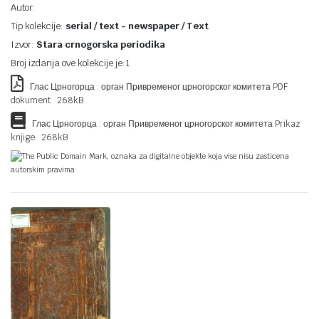
Autor:
Tip kolekcije:
serial / text - newspaper / Text
Izvor:
Stara crnogorska periodika
Broj izdanja ove kolekcije je:1
Глас Црногорца : орган Привременог црногорског комитета PDF
dokument 268kB
Глас Црногорца : орган Привременог црногорског комитета Prikaz
knjige 268kB
The Public Domain Mark, oznaka za digitalne objekte koja vise nisu zasticena
autorskim pravima