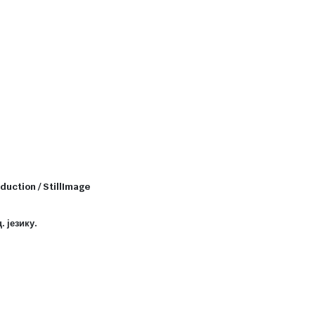
duction / StillImage
 језику.