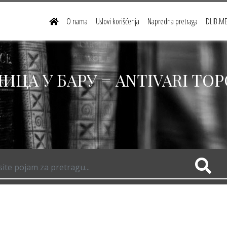
O nama
Uslovi korišćenja
Napredna pretraga
DLIB.ME 
ИЦА У БАРУ = ANTIVARI TOP