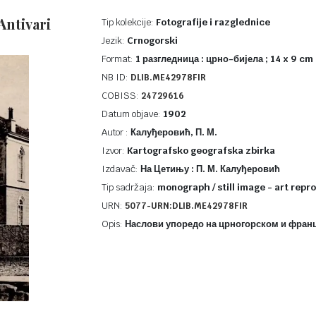
Antivari
Tip kolekcije:
Fotografije i razglednice
Jezik:
Crnogorski
Format:
1 разгледница : црно-бијела ; 14 x 9 cm
NB ID:
DLIB.ME42978FIR
COBISS:
24729616
Datum objave:
1902
Autor :
Калуђеровић, П. М.
Izvor:
Kartografsko geografska zbirka
Izdavač:
На Цетињу : П. М. Калуђеровић
Tip sadržaja:
monograph / still image - art repro
URN:
5077-URN:DLIB.ME42978FIR
Opis:
Наслови упоредо на црногорском и франц.