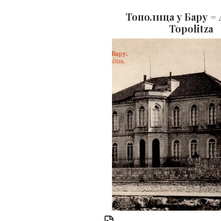
Тополица у Бару = 
Topolitza