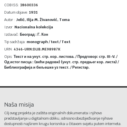
COBISS:
28600336
Datum objave:
1931
Autor :
Jelić, Ilija M. Živanović, Toma
Izvor:
Nacionalna kolekcija
Izdavač:
Београд : Г. Кон
Tip sadržaja:
monograph / text / Text
URN:
4346-URN:DLIB.ME98987K
Opis:
Текст и на унут. стр. кор. листова. / Предговор: стр. III-V. /
Од истог писца : (већи радови) (унут. стр. предњег кор. листа) /
Библиографија и биљешке уз текст. / Регистар.
Naša misija
Cilj ovog projekta je zaštita originalnih dokumenata i njihovo
predstavljanje u digitalnom obliku, odnosno obezbjeđivanje njihove
dostupnosti najširem krugu korisnika u čitavom svijetu putem interneta.