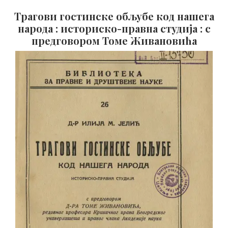
Трагови гостинске обљубе код нашега
народа : историско-правна студија : с
предговором Томе Живановића