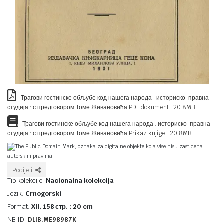
Трагови гостинске обљубе код нашега народа : историско-правна
студија : с предговором Томе Живановића PDF dokument 20.8MB
Трагови гостинске обљубе код нашега народа : историско-правна
студија : с предговором Томе Живановића Prikaz knjige 20.8MB
The Public Domain Mark, oznaka za digitalne objekte koja vise nisu zasticena
autorskim pravima
Podijeli
Tip kolekcije:
Nacionalna kolekcija
Jezik:
Crnogorski
Format:
XII, 158 стр. ; 20 cm
NB ID:
DLIB.ME98987K