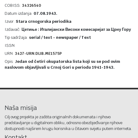
COBISS:
34326540
Datum izdanja:
07.08.1943.
Izvor:
Stara crnogorska periodika
Izdavač:
Цетиње : Италијански Високи комесаријат за Црну Гору
Tip sadržaja:
serial / text - newspaper / Text
ISSN:
URN:
3427-URN:DLIB.ME1575P
Opis:
Jedan od četiri okupatorska lista koji su se pod ovim
naslovom objavljivali u Crnoj Gori u periodu 1941-1943.
Naša misija
Cilj ovog projekta je zaštita originalnih dokumenata i njihovo
predstavljanje u digitalnom obliku, odnosno obezbjeđivanje njihove
dostupnosti najširem krugu korisnika u čitavom svijetu putem interneta.
Kontakt