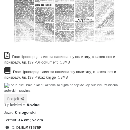
Глас Црногорца : лист за националну политику, књижевност и
привреду, бр. 139 PDF dokument 1.3MB
Глас Црногорца : лист за националну политику, књижевност и
привреду, бр. 139 Prikaz knjige 1.3MB
The Public Domain Mark, oznaka za digitalne objekte koja vise nisu zasticena
autorskim pravima
Podijeli
Tip kolekcije:
Novine
Jezik:
Crnogorski
Format:
44 cm; 57 cm
NB ID:
DLIB.ME1575P