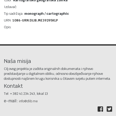
Izvor:
Kartografsko geografska zbirka
Izdavač:
Tip sadržaja:
monograph / cartographic
URN:
1086-URN:DLIB.ME39295KLP
Opis:
Naša misija
Cilj ovog projekta je zaštita originalnih dokumenata i njihovo
predstavljanje u digitalnom obliku, odnosno obezbjeđivanje njihove
dostupnosti najširem krugu korisnika u čitavom svijetu putem interneta.
Kontakt
Tel: + 382 41 234 243, lokal 13
e-mail:
info@dlib.me