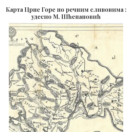
Карта Црне Горе по речним сливовима :
удесио М. Шћепановић