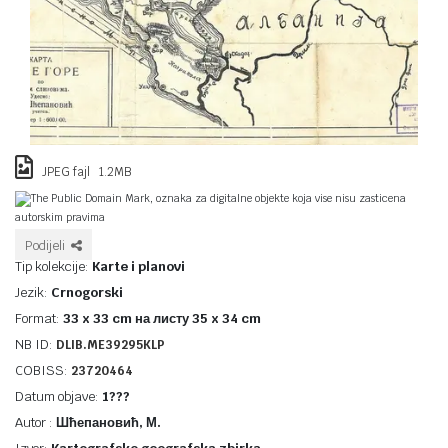
JPEG fajl 1.2MB
The Public Domain Mark, oznaka za digitalne objekte koja vise nisu zasticena
autorskim pravima
Podijeli
Tip kolekcije:
Karte i planovi
Jezik:
Crnogorski
Format:
33 x 33 cm на листу 35 x 34 cm
NB ID:
DLIB.ME39295KLP
COBISS:
23720464
Datum objave:
1???
Autor :
Шћепановић, М.