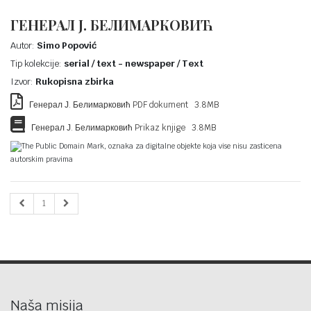
ГЕНЕРАЛ Ј. БЕЛИМАРКОВИЋ
Autor:
Simo Popović
Tip kolekcije:
serial / text - newspaper / Text
Izvor:
Rukopisna zbirka
Генерал Ј. Белимарковић PDF dokument 3.8MB
Генерал Ј. Белимарковић Prikaz knjige 3.8MB
The Public Domain Mark, oznaka za digitalne objekte koja vise nisu zasticena
autorskim pravima
1
Naša misija