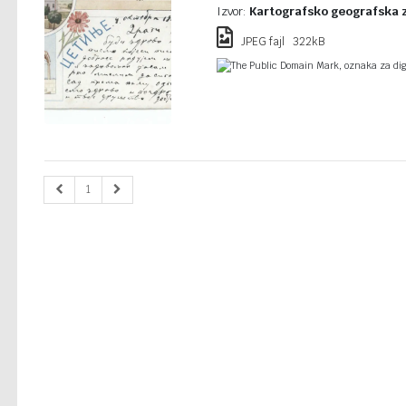
Izvor:
Kartografsko geografska 
JPEG fajl 322kB
The Public Domain Mark, oznaka za digi
1