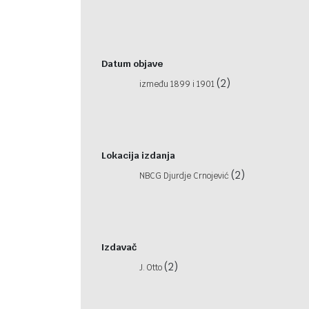
Datum objave
(2)
između 1899 i 1901
Lokacija izdanja
(2)
NBCG Djurdje Crnojević
Izdavač
(2)
J. Otto