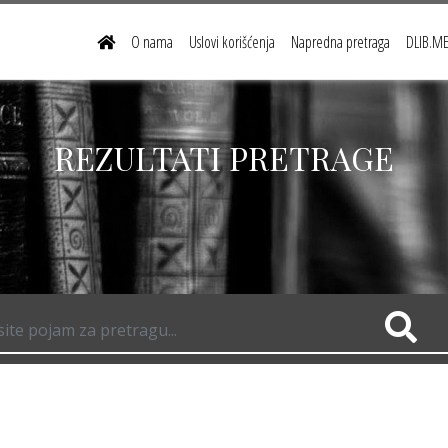
O nama
Uslovi korišćenja
Napredna pretraga
DLIB.ME 
REZULTATI PRETRAGE