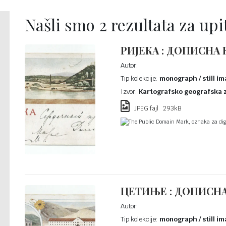
Našli smo 2 rezultata za upit 
РИЈЕКА : ДОПИСНА 
Autor:
Tip kolekcije:
monograph / still im
Izvor:
Kartografsko geografska 
JPEG fajl 293kB
The Public Domain Mark, oznaka za digi
ЦЕТИЊЕ : ДОПИСНА
Autor:
Tip kolekcije:
monograph / still im