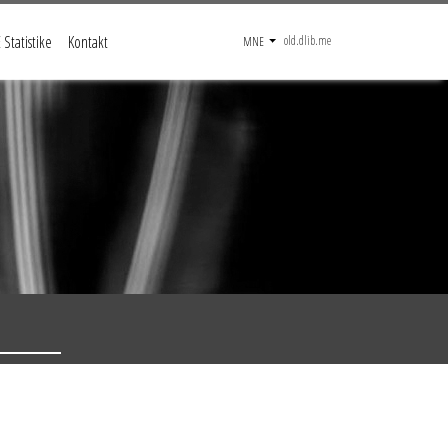
Statistike
Kontakt
old.dlib.me
MNE