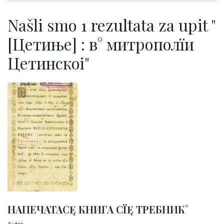
Našli smo 1 rezultata za upit "
[Цетиње] : в° митрополїи
Цетинскоі"
НАПЕЧАТАСĘ КНИГА СЇĘ ТРЕБНИК°