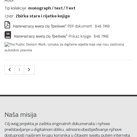
Autor:
Tip kolekcije:
monograph / text / Text
Izvor:
Zbirka stare i rijetke knjige
Напечатасę книга сїę Требник° PDF dokument 848.7MB
Напечатасę книга сїę Требник° Prikaz knjige 848.7MB
The Public Domain Mark, oznaka za digitalne objekte koja vise nisu zasticena
autorskim pravima
1
Naša misija
Cilj ovog projekta je zaštita originalnih dokumenata i njihovo
predstavljanje u digitalnom obliku, odnosno obezbjeđivanje njihove
dostupnosti najširem krugu korisnika u čitavom svijetu putem interneta.