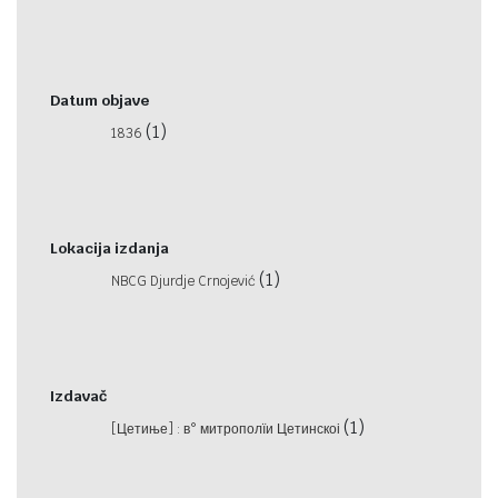
Datum objave
(1)
1836
Lokacija izdanja
(1)
NBCG Djurdje Crnojević
Izdavač
(1)
[Цетиње] : в° митрополїи Цетинскоі